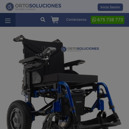
Inicia Sesión
675 738 773
Contáctanos