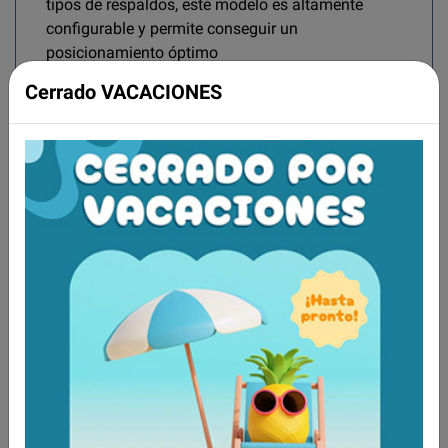
tipos de respaldos, este modelo es altamente
configurable y permite conseguir un
posicionamiento óptimo
Maniobrabilidad en los espacios más reducidos
Cerrado VACACIONES
La nueva Esprit Action® ofrece una
maniobrabilidad optimizada, hasta en los
espacios más reducidos.
Tecnología del giroscopio
Con la nueva Esprit Action®, es muy fácil subir
pendientes hasta 6º, sin esfuerzo y con total
estabilidad.
Ruedas traseras de 14" motorizadas
Resultados de desplazamiento mejorados.
Las ruedas traseras de diámetro superior con
respecto a la versión anterior 14" proporcionan
una conducción suave y conforta
ble