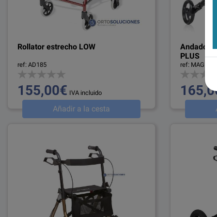
Rollator estrecho LOW
Andador s
PLUS
ref: AD185
ref: MAGNU
155,00€
165,0
IVA incluido
Añadir a la cesta