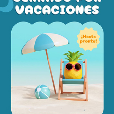
 ruedas con frenos de
Rollator de aluminio NOV
EN
ref: AD151
0€
130,00€
IVA incluido
IVA incluido
Añadir a la cesta
Añadir a la cest