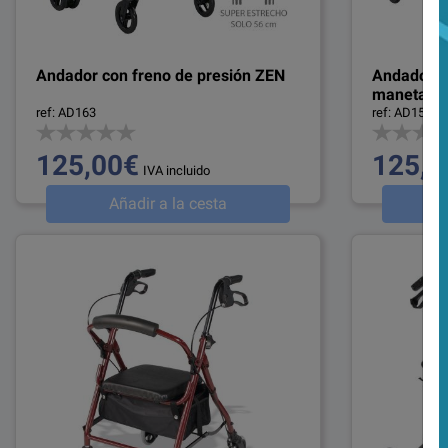
Andador con freno de presión ZEN
Andador 4
maneta Z
ref: AD163
ref: AD153
125,00€
125,0
IVA incluido
Añadir a la cesta