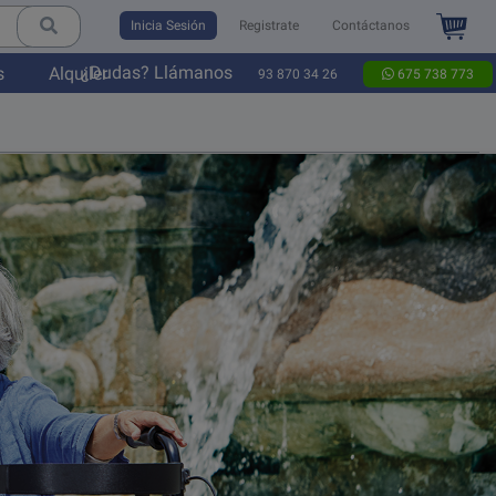
Inicia Sesión
Registrate
Contáctanos
¿Dudas? Llámanos
s
Alquiler
93 870 34 26
675 738 773