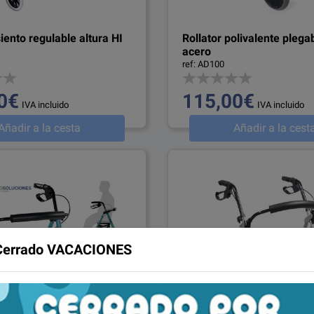
siento regulable altura HI
Rollator polivalente plega
acero
ref: AD100
0€
115,00€
IVA incluido
IVA incluido
Añadir a la cesta
Añadir a la cest
Cerrado VACACIONES