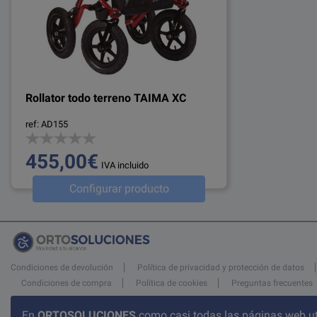
Rollator todo terreno TAIMA XC
ref: AD155
455,00€
IVA incluido
Configurar producto
Condiciones de devolución
Política de privacidad y protección de datos
Condiciones de compra
Política de cookies
Preguntas frecuentes
Atención al cliente
En
ORTOSOLUCIONES
como casi todas las páginas web ut