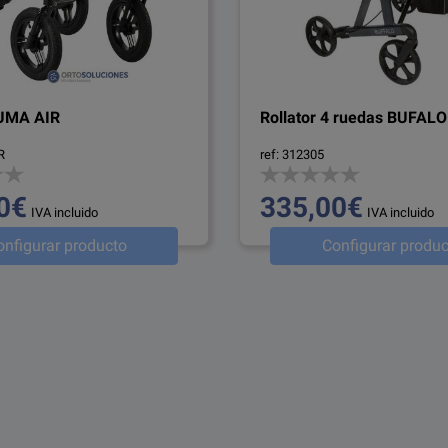
PUMA AIR
Rollator 4 ruedas BUFALO
R
ref: 312305
0€
335,00€
IVA incluido
IVA incluido
onfigurar producto
Configurar produc