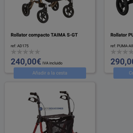
Rollator compacto TAIMA S-GT
Rollator 
ref: AD175
ref: PUMA-AI
240,00€
290,0
IVA incluido
Añadir a la cesta
C