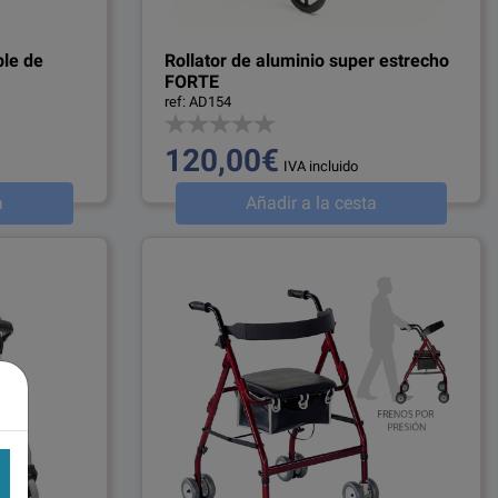
ble de
Rollator de aluminio super estrecho
FORTE
ref: AD154
120,00€
IVA incluido
a
Añadir a la cesta