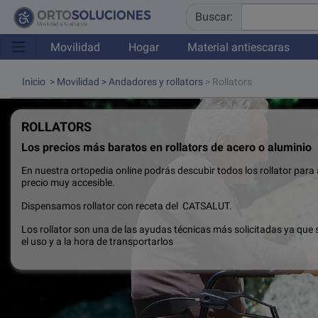
Buscar:
Movilidad
Hogar
Material antiescaras
Inicio
>
Movilidad
>
Andadores y rollators
> Rollators
ROLLATORS
Los precios más baratos en rollators de acero o aluminio
En nuestra ortopedia online podrás descubir todos los rollator para
precio muy accesible.
Dispensamos rollator con receta del CATSALUT.
Los rollator son una de las ayudas técnicas más solicitadas ya que
el uso y a la hora de transportarlos