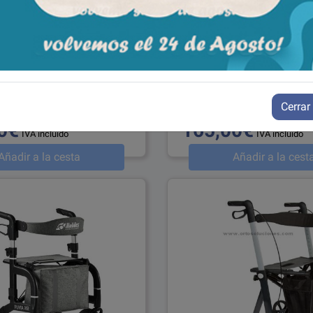
illa de ruedas MAGNUM
Rollator ligero TAIMA M-
M+
ref: AD172
Cerrar
0€
165,00€
IVA incluido
IVA incluido
Añadir a la cesta
Añadir a la cest