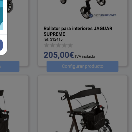
ECO
Rollator para interiores JAGUAR
SUPREME
ref: 312415
205,00€
IVA incluido
a
Configurar producto