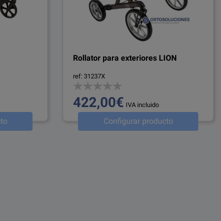
Rollator para exteriores LION
ref: 31237X
422,00€
IVA incluido
to
Configurar producto