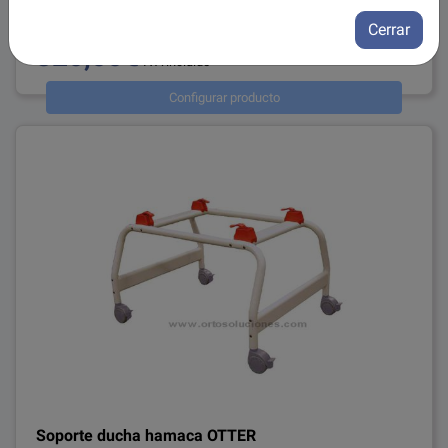
ref: AD515
Cerrar
320,00€
IVA incluido
Configurar producto
Soporte ducha hamaca OTTER