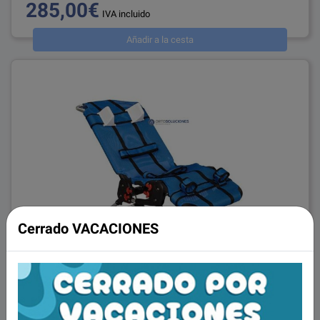
285,00€
IVA incluido
Añadir a la cesta
Cerrado VACACIONES
Hamaca infantil para el baño ANCHOR
ref: 82201X