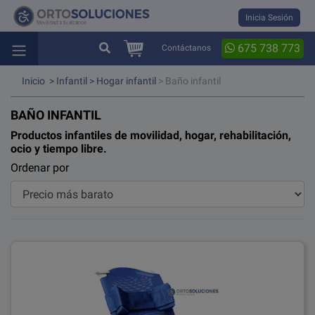
Inicia Sesión
675 738 773
Contáctanos
Inicio
>
Infantil
>
Hogar infantil
> Baño infantil
BAÑO INFANTIL
Productos infantiles de movilidad, hogar, rehabilitación,
ocio y tiempo libre.
Ordenar por