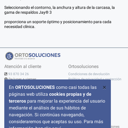
Seleccionando el contorno, la anchura y altura de la carcasa, la
gama de respaldos Jay® 3
proporciona un soporte óptimo y posicionamiento para cada
necesidad clínica.
Atención al cliente
Ortosoluciones
93 870 34 26
Condiciones de devolución
De lunes a viernes
Política de privacidad y protección
10:00 - 14:00h - 15:00 - 19:00h
de datos
×
En
ORTOSOLUCIONES
como casi todas las
Contáctanos
Aviso legal
páginas web utiliza
cookies propias y de
C/ del Pont nº 17, 1A
Sobre nosotros
08520 Les Franqueses del Valles
Condiciones de compra
terceros
para mejorar la experiencia del usuario
BARCELONA
Política de cookies
mediante el análisis de sus hábitos de
Preguntas frecuentes
navegación. Si continúas navegando,
consideraremos que aceptas su uso. Para más
© 2026 ortosoluciones