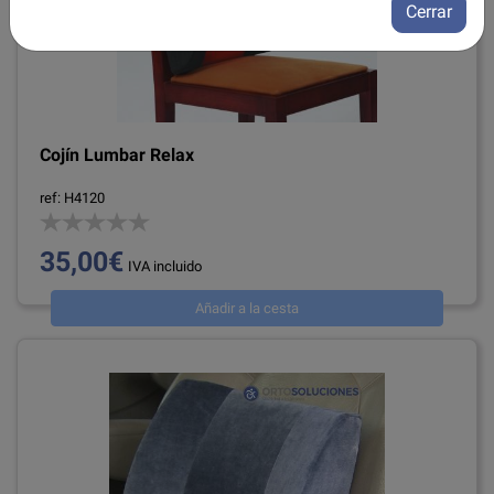
Cerrar
Cojín Lumbar Relax
ref: H4120
35,00€
IVA incluido
Añadir a la cesta