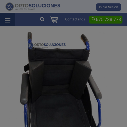
Inicia Sesión
675 738 773
Contáctanos