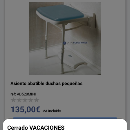
Asiento abatible duchas pequeñas
ref: AD528MINI
135,00€
IVA incluido
Añadir a la cesta
Cerrado VACACIONES