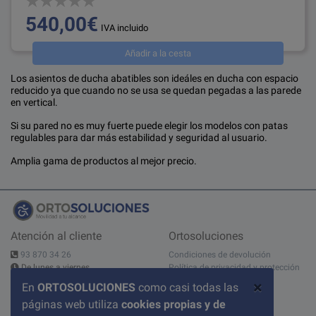
540,00€
IVA incluido
Añadir a la cesta
Los asientos de ducha abatibles son ideáles en ducha con espacio
reducido ya que cuando no se usa se quedan pegadas a las parede
en vertical.
Si su pared no es muy fuerte puede elegir los modelos con patas
regulables para dar más estabilidad y seguridad al usuario.
Amplia gama de productos al mejor precio.
Atención al cliente
Ortosoluciones
93 870 34 26
Condiciones de devolución
De lunes a viernes
Política de privacidad y protección
10:00 - 14:00h - 15:00 - 19:00h
de datos
×
En
ORTOSOLUCIONES
como casi todas las
Contáctanos
Aviso legal
páginas web utiliza
cookies propias y de
C/ del Pont nº 17, 1A
Sobre nosotros