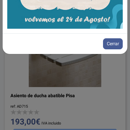
Cerrar
Asiento de ducha abatible Pisa
ref: AD715
193,00€
IVA incluido