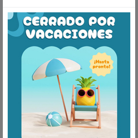
Asiento abatible ducha Profilo Plus con patas
ref: AD711
144,00€
IVA incluido
Añadir a la cesta