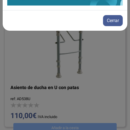
Cerrar
Asiento de ducha en U con patas
ref: AD538U
110,00€
IVA incluido
Añadir a la cesta