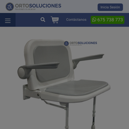
Inicia Sesión
675 738 773
Contáctanos