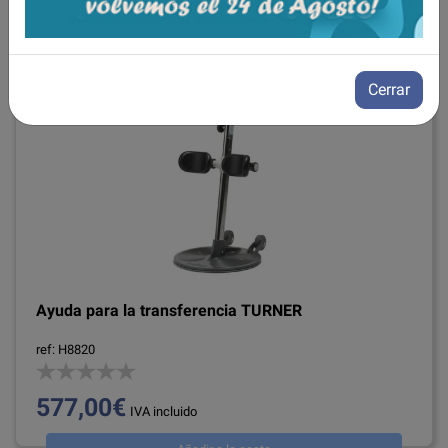
Cerrar
Ayuda para la transferencia TURNER
ref: H8820
577,00€
IVA incluido