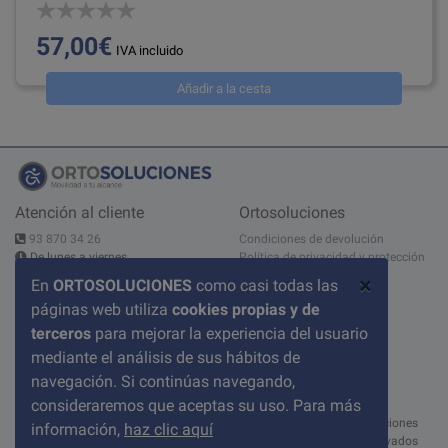
57,00€
IVA incluido
Añadir a la cesta
Atención al cliente
Ortosoluciones
93 870 34 26
Condiciones de devolución
De lunes a viernes
Política de privacidad y protección
10:00 - 14:00h - 15:00 - 19:00h
de datos
×
En
ORTOSOLUCIONES
como casi todas las
Contáctanos
Aviso legal
páginas web utiliza
cookies propias y de
C/ del Pont nº 17, 1A
Sobre nosotros
08520 Les Franqueses del Valles
Condiciones de compra
terceros
para mejorar la experiencia del usuario
BARCELONA
Política de cookies
mediante el análisis de sus hábitos de
Preguntas frecuentes
navegación. Si continúas navegando,
consideraremos que aceptas su uso. Para más
© 2026 ortosoluciones
información,
haz clic aquí
Todos los derechos reservados