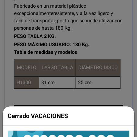
Fabricado en un material plástico
excepcionalmenteresistente, y a la vez ligero y
fácil de transportar, por lo que sepuede utilizar con
personas de hasta 180 Kg.
PESO TABLA 2 KG.
PESO MÁXIMO USUARIO: 180 Kg.
Tabla de medidas y modelos
MODELO
LARGO TABLA
DIÁMETRO DISCO
H1300
81 cm
25 cm
Cerrado VACACIONES