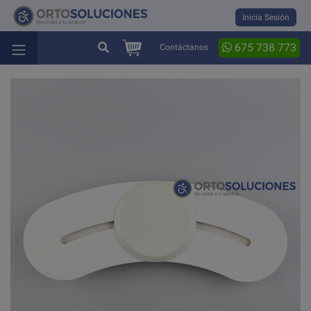
Inicia Sesión
675 738 773
Contáctanos