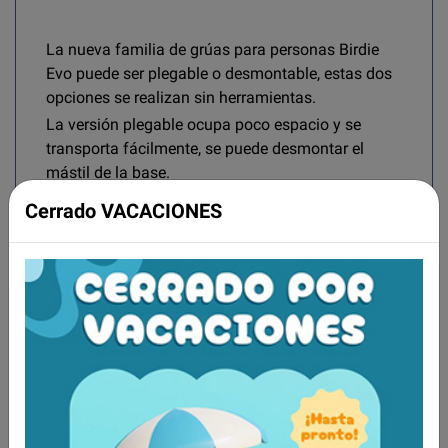
La nueva familia de grúas para personas Birdie
Evo puede ser plegable o desmontable, estas dos
opciones se realizan sin herramientas.
La versión plegable ocupa poco espacio y se
transporta fácilmente, se puede desmontar el
mástil de la base.
La versión desmontable utiliza dos palomillas
Cerrado VACACIONES
para mayor estabilidad y seguridad.
La grúa Birdie Evo compact además es muy ligera
con tan solo 31 Kg, lo que la hace todavía más
fácil de transportar y almacenar.
Características clave de las grúas para personas
Birde Evo y Birdie Evo Compact: