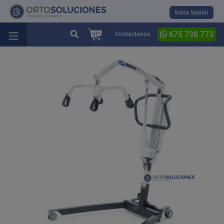
Inicia Sesión
675 738 773
Contáctanos