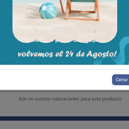
moto.
alto. 8 a 48 cm.
 cm.
 cm.
ilizar al recibirlo.
Cerrar
Aún no existen valoraciones para este producto.