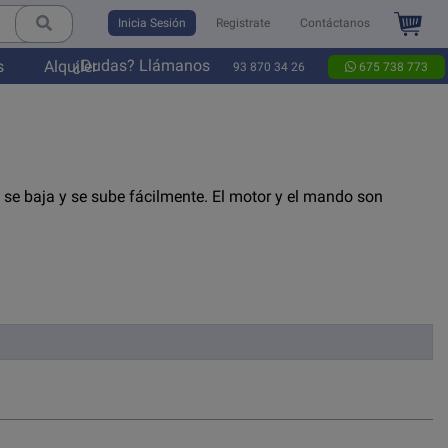
Inicia Sesión
Registrate
Contáctanos
¿Dudas? Llámanos
s
Alquiler
93 870 34 26
675 738 773
to se baja y se sube fácilmente. El motor y el mando son