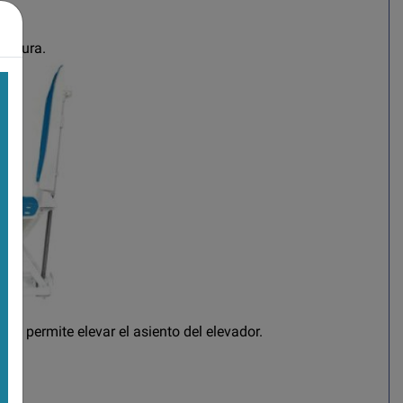
 altura.
olo permite elevar el asiento del elevador.