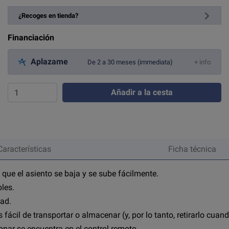
¿Recoges en tienda?
Financiación
Aplazame
De 2 a 30 meses (immediata)
+ info
Añadir a la cesta
Características
Ficha técnica
a que el asiento se baja y se sube fácilmente.
les.
dad.
fácil de transportar o almacenar (y, por lo tanto, retirarlo cuan
ionar se encuentra en el control remoto.