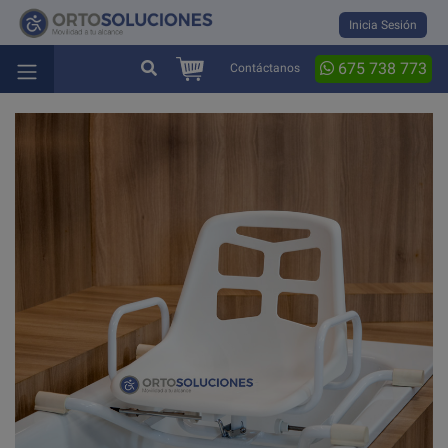
Inicia Sesión
675 738 773
Contáctanos