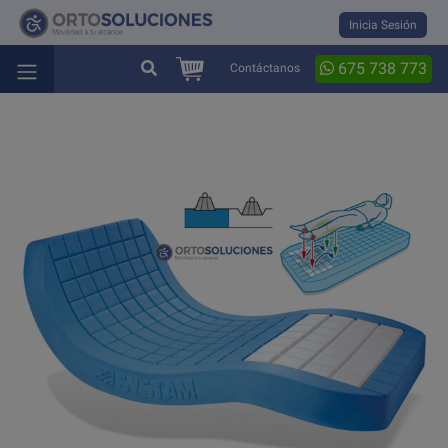
Inicia Sesión
675 738 773
Contáctanos