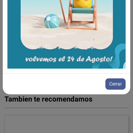
Ancho colchón: 86 cm
Largo: 199 cm
Alto: 14 cm
Para cama de 90 x 200 cm
Aún no existen valoraciones para este
producto.
Cerrar
Tambien te recomendamos