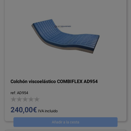
Colchón viscoelástico COMBIFLEX AD954
ref: AD954
240,00€
IVA incluido
Añadir a la cesta