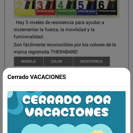
Hay 5 niveles de resistencia para ayudar a
incrementar la fuerza, la movilidad y la
funcionalidad.
Son fácilmente reconocibles por los colores de la
marca registrada THERABAND
MODELO
COLOR
RESISTENCIA
H3100A
Amarillo
1,3 - 2,0 kg
Cerrado VACACIONES
H3100B
Rojo
1,7 - 2,5 kg
H3100C
Verde
2,1 - 3,0 kg
H3100D
Azul
2,6 - 3,9 kg
H3100E
Negro
3,3 - 4,6 kg