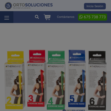
Inicia Sesión
675 738 773
Contáctanos