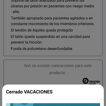
Soporte de talón adecuado para prevenir las
úlceras por presión en pacientes con riesgo medio
- alto.
También apropiado para pacientes agitados o en
constante movimiento de los miembros inferiores.
El tendón de Aquiles queda protegido
El talón queda suspendido en una cavidad para
prevenir la fricción
Funda de poliuretano desenfundable
Aún no existen valoraciones para este
producto.
Cerrado VACACIONES
Tambien te recomendamos