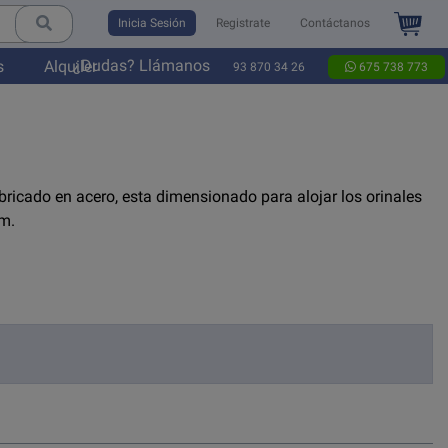
Inicia Sesión
Registrate
Contáctanos
¿Dudas? Llámanos
s
Alquiler
93 870 34 26
675 738 773
abricado en acero, esta dimensionado para alojar los orinales
cm.