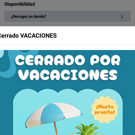
Disponibilidad
¿Recoges en tienda?
Financiación
Cerrado VACACIONES
Aplazame
De 2 a 30 meses (immediata)
+ info
Añadir a la cesta
as
Ficha técnica
der colgar el orinal en la cama, teniendo mas a mano.
rinales masculino referencia H7247 y para el femenino con ref