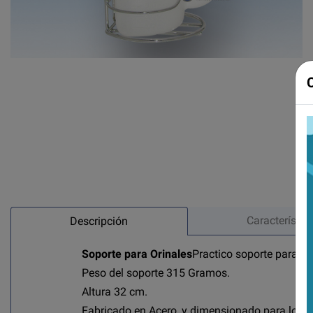
Característic
Descripción
Soporte para Orinales
Practico soporte para po
Peso del soporte 315 Gramos.
Altura 32 cm.
Fabricado en Acero, y dimensionado para los o