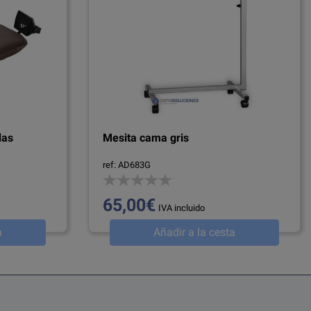
das
Mesita cama gris
ref: AD683G
65,00€
IVA incluido
a
Añadir a la cesta