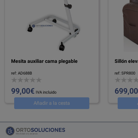
Mesita auxiliar cama plegable
Sillón ele
ref: AD688B
ref: SPR800
99,00€
699,0
IVA incluido
Añadir a la cesta