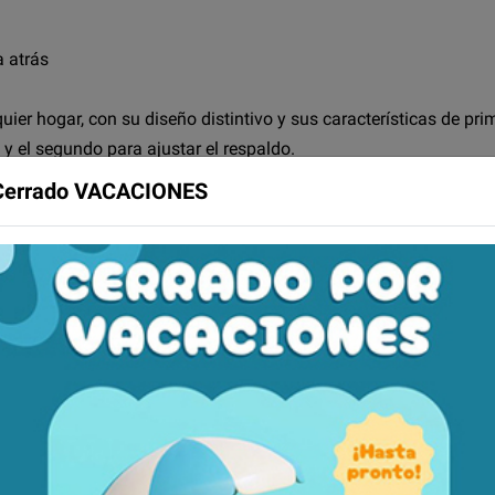
 atrás
uier hogar, con su diseño distintivo y sus características de pri
, y el segundo para ajustar el respaldo.
ición sentada o reclinada, pero se bloquea en línea recta cuan
Cerrado VACACIONES
del reposapiernas, función relax con diferentes inclinaciones.
B.
orte de la espalda y un confort excepcional.