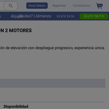
Inicia Sesión
Registrate
Contáctanos
¿Dudas? Llámanos
s
Alquiler
93 870 34 26
675 738 773
ON 2 MOTORES
ión de elevación con despliegue progresivo, experiencia única
Disponibilidad