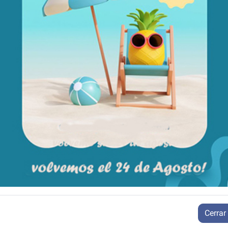
n enchufe de red.
ible por separado.
cándola en la parte trasera de la silla.
asión.
erficies de contacto: respaldo, asiento y reposabrazos).
Cerrar