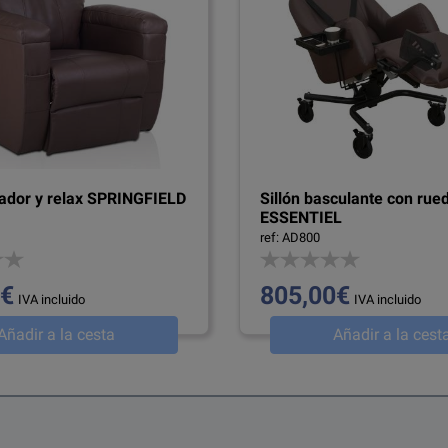
vador y relax SPRINGFIELD
Sillón basculante con rue
ESSENTIEL
ref: AD800
0€
805,00€
IVA incluido
IVA incluido
Añadir a la cesta
Añadir a la cest