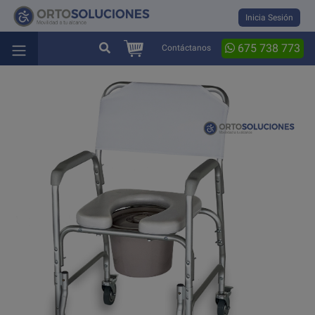
Inicia Sesión
675 738 773
Contáctanos