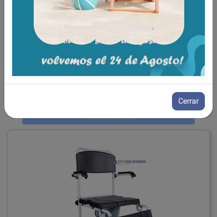
Silla de ducha y WC con orinal plegable ADAS
ref: HE300
227,00€
IVA incluido
Cerrar
Añadir a la cesta