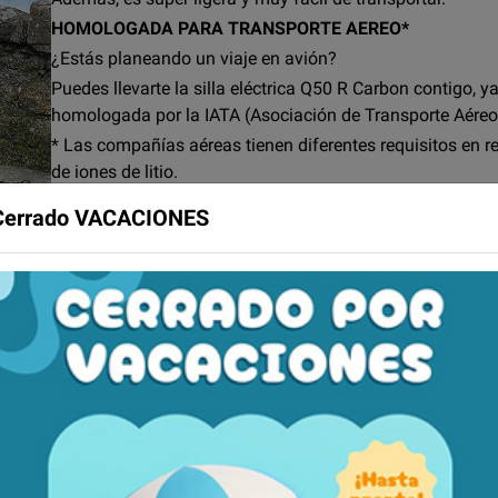
HOMOLOGADA PARA TRANSPORTE AEREO*
¿Estás planeando un viaje en avión?
Puedes llevarte la silla eléctrica Q50 R Carbon contigo, ya
homologada por la IATA (Asociación de Transporte Aéreo 
* Las compañías aéreas tienen diferentes requisitos en re
de iones de litio.
Antes de organizar cualquier viaje en avión con tu silla 
Cerrado VACACIONES
transportista si aceptan sillas de ruedas con baterías se
Consulta el manual de instrucciones para obtener más i
FIABLE Y LIGERA
Durante más de cuatro décadas, hemos colaborado estr
mundial para ofrecer en esta gama sillas de ruedas eléct
xcelente autonomía y fiabilidad inigualable.
dimiento de 250 W de la Q50 R Carbon proporcionan la potencia y f
e hasta 4 cm).
rán la mejor autonomía para tus baterías.