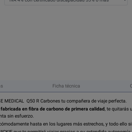
as
Ficha técnica
ISE MEDICAL Q50 R Carbones tu compañera de viaje perfecta.
y
fabricada en fibra de carbono de primera calidad
, te quitarás
nta sin esfuerzo.
cómodamente hasta en los lugares más estrechos, y todo ello sin
ICKIE que te permitirá viajar gracias a su extendida autonomía 