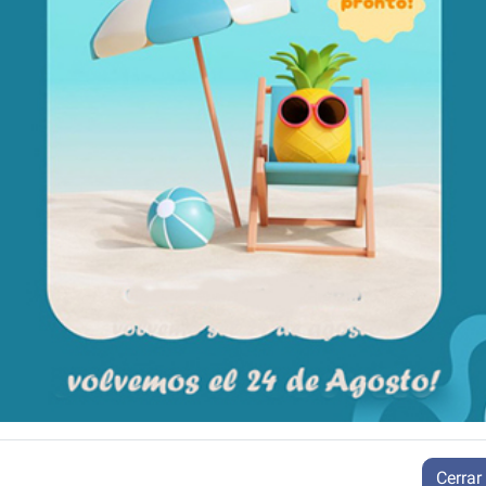
Rendimiento/Pesos
57 cm
Autonomía máxima:
92,3 cm
Velocidades:
44 cm
Baterías:
42 cm
Bordillos máx:
46,4 cm
Peso total:
80 cm
Peso máx usuario:
6,5" de magnesio macizo
8" de magnesio macizo
de carbono y 5 colores de
detalles
Cerrar