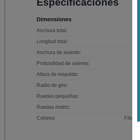
Especificaciones
Dimensiones
Anchura total:
Longitud total:
Anchura de asiento:
Profundidad de asiento:
Altura de respaldo:
Radio de giro:
Ruedas pequeñas:
Ruedas motriz:
Colores:
Fibra 