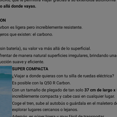
lo allá donde vayas.
BON
rbon es ligera pero increíblemente resistente.
eros que existen: el carbono.
in batería), su valor va más allá de lo superficial.
entar de manera natural superficies irregulares, brindando unas
cción suave y eficiente.
SUPER COMPACTA
¿Viajar a donde quieras con tu silla de ruedas eléctrica?
Es posible con la Q50 R Carbon.
Con un tamaño de plegado de tan solo
37 cm de largo x
increíblemente compacta y cabe casi en cualquier lugar.
Coge el tren, sube al autobús o guárdala en el maletero de
explorar lugares cercanos o lejanos.
Además, es súper ligera y muy fácil de transportar.