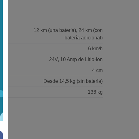
12 km (una batería), 24 km (con
batería adicional)
6 km/h
24V, 10 Amp de Litio-Ion
4 cm
Desde 14,5 kg (sin batería)
136 kg