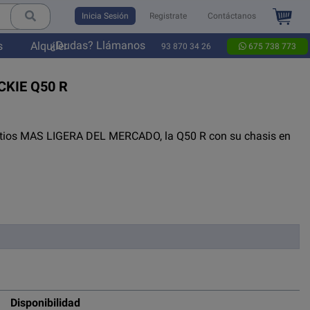
Inicia Sesión
Registrate
Contáctanos
¿Dudas? Llámanos
s
Alquiler
93 870 34 26
675 738 773
CKIE Q50 R
de litios MAS LIGERA DEL MERCADO, la Q50 R con su chasis en
Disponibilidad