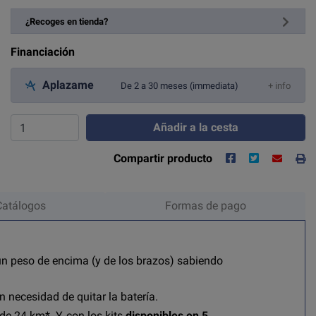
¿Recoges en tienda?
Financiación
Aplazame
De 2 a 30 meses (immediata)
+ info
Añadir a la cesta
Compartir producto
Catálogos
Formas de pago
 un peso de encima (y de los brazos) sabiendo
 necesidad de quitar la batería.
de 24 km*. Y, con los kits
disponibles en 5