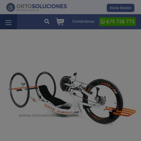
Inicia Sesión
675 738 773
Contáctanos