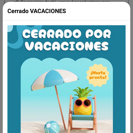
allí. En esa pieza de ahí, ¿por qué no reducimos unos
gramos? Y es que cuando hablamos de velocidad al más
Cerrado VACACIONES
alto nivel de competición, el peso es lo más importante.
La handbike QUICKIE Shark RS es extraordinariamente
ligera gracias a la optimización de peso en todos sus
componentes y su diseño high-tech.
La handbike QUICKIE Shark RS
saca lo mejor de ti y te
ayuda a que consigas superarte en cada momento.
Queríamos acompañar tu esfuerzo con el nuestro propio,
y nos hemos exigido al máximo para conseguir una
flexibilidad mínima en un armazón extraordinariamente
rígido. Solo así hemos logrado una eficacia tan alta en la
propulsión, que dota a esta silla de una potencia sin
precedentes con el mínimo esfuerzo.
No es posible fabricar una handbike de esas
características sin poner el máximo empeño en cada
componente, y si es el caso de la horquilla, más exigentes
aún tenemos que ser. La horquilla de la QUICKIE Shark RS
es una auténtica obra maestra, extraordinariamente