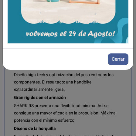
ligera al tiempo que rígida.
La estabilidad es un elemento básico para poder llegar
más lejos y más rápido. Esto se consigue gracias a la
fijación del eje trasero, con todas sus partes soldadas,
que le otorga una gran rigidez sin renunciar a un peso
muy reducido. Además, el tubo del eje está disponible
tanto en aluminio como en carbono. ¿A qué estás
esperando?
Cerrar
Diseño high-tech
Diseño high-tech y optimización del peso en todos los
componentes. El resultado: una handbike
extraordinariamente ligera.
Gran rigidez en el armazón
SHARK RS presenta una flexibilidad mínima. Así se
consigue una mayor eficacia en la propulsión. Máxima
potencia con el mínimo esfuerzo.
Diseño de la horquilla