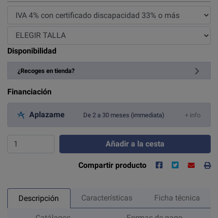
Disponibilidad
¿Recoges en tienda?
Financiación
Aplazame
De 2 a 30 meses (immediata)
+ info
Añadir a la cesta
Compartir producto
Características
Ficha técnica
Descripción
Catálogos
Formas de pago