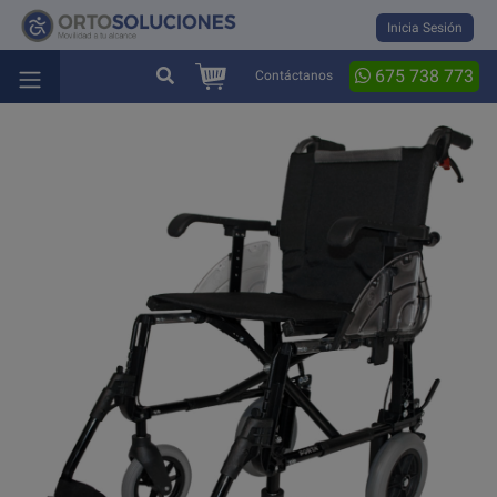
Inicia Sesión
675 738 773
Contáctanos