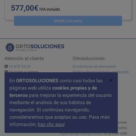
577,00€
IVA incluido
Añadir a la cesta
Atención al cliente
Ortosoluciones
93 870 34 26
Condiciones de devolución
De lunes a viernes
Política de privacidad y protección
10:00 - 14:00h - 15:00 - 19:00h
de datos
×
En
ORTOSOLUCIONES
como casi todas las
Contáctanos
Aviso legal
páginas web utiliza
cookies propias y de
C/ del Pont nº 17, 1A
Condiciones de compra
08520 Les Franqueses del Valles
Sobre nosotros
terceros
para mejorar la experiencia del usuario
BARCELONA
Política de cookies
mediante el análisis de sus hábitos de
Preguntas frecuentes
navegación. Si continúas navegando,
consideraremos que aceptas su uso. Para más
© 2026 ortosoluciones
información,
haz clic aquí
Todos los derechos reservados
Agencia Marketing Online
- El primer café