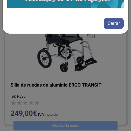
Cerrar
Silla de ruedas de aluminio ERGO TRANSIT
ref: PL35
249,00€
IVA incluido
Añadir a la cesta