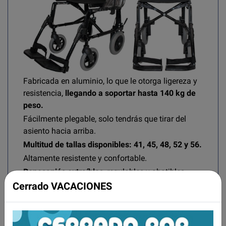
Fabricada en aluminio, lo que le otorga ligereza y
resistencia,
llegando a soportar hasta 140 kg de
peso.
Fácilmente plegable, solo tendrás que tirar del
asiento hacia arriba.
Multitud de tallas disponibles: 41, 45, 48, 52 y 56.
Altamente resistente y confortable.
Reposapiés extraíbles
, regulables y abatibles
hacia dentro y fuera de manera manual, sin
Cerrado VACACIONES
necesidad de
herramientas.
Reposabrazos extraíbles
manualmente, sin