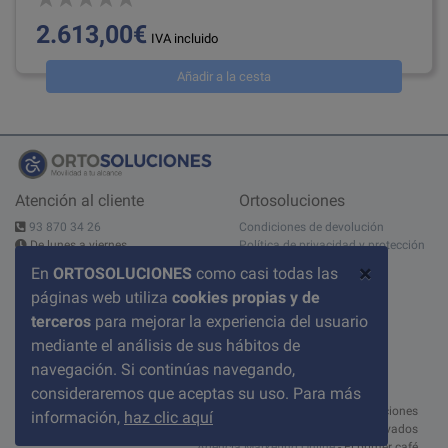
2.613,00€
IVA incluido
Añadir a la cesta
Atención al cliente
Ortosoluciones
93 870 34 26
Condiciones de devolución
De lunes a viernes
Política de privacidad y protección
10:00 - 14:00h - 15:00 - 19:00h
de datos
×
En
ORTOSOLUCIONES
como casi todas las
Contáctanos
Aviso legal
páginas web utiliza
cookies propias y de
C/ del Pont nº 17, 1A
Condiciones de compra
08520 Les Franqueses del Valles
Sobre nosotros
terceros
para mejorar la experiencia del usuario
BARCELONA
Política de cookies
mediante el análisis de sus hábitos de
Preguntas frecuentes
navegación. Si continúas navegando,
consideraremos que aceptas su uso. Para más
© 2026 ortosoluciones
información,
haz clic aquí
Todos los derechos reservados
Agencia Marketing Online
- El primer café