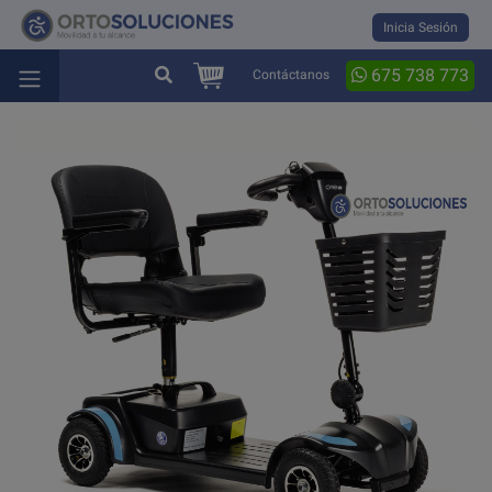
Inicia Sesión
675 738 773
Contáctanos