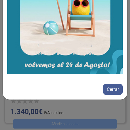
Scooter desmontable ECLIPSE PLUS
Cerrar
ref: SP2-ECLIPSE+
1.340,00€
IVA incluido
Añadir a la cesta