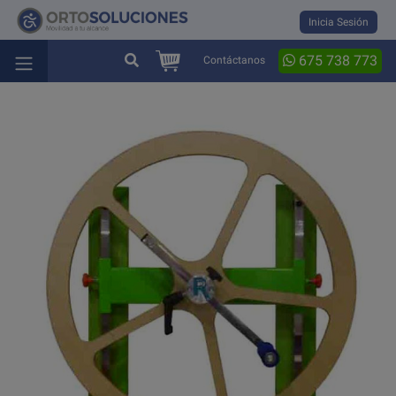
Inicia Sesión
675 738 773
Contáctanos