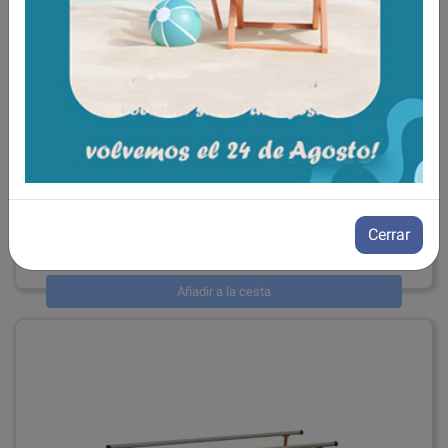
Escalera 3 peldaños con rampa Infantil
ref: 7006
Cerrar
1.275,00€
IVA incluido
Añadir a la cesta