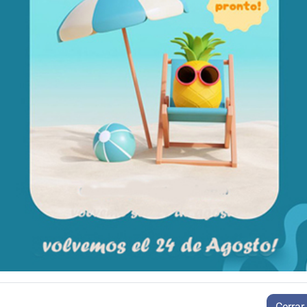
Financiación
Aplazame
De 2 a 30 meses (immediata)
+ info
Añadir a la cesta
Características
Ficha técnica
Aún no existen valoraciones para este producto.
Cerrar