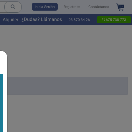
Inicia Sesión
Registrate
Contáctanos
¿Dudas? Llámanos
Alquiler
93 870 34 26
675 738 773