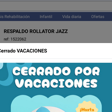
is Rehabilitación
Infantil
Vida diaria
Ofertas
RESPALDO ROLLATOR JAZZ
ref: 1522062
20,00 €
Cerrado VACACIONES
Precio con IVA incluido
Envío gratis a toda la península partir de 50 euros.
(Gastos de envío 6 €)
Configura tu articulo y haz tu pedido
Disponibilidad
¿Recoges en tienda?