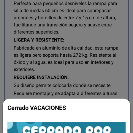
Perfecta para pequeños desniveles la rampa para
silla de ruedas 60 cm es ideal para sobrepasar
umbrales y bordillos de entre 7 y 15 cm de altura,
facilitando una transición segura y suave entre
diferentes superficies.
LIGERA Y RESISTENTE:
Fabricada en aluminio de alta calidad, esta rampa
es ligera pero soporta hasta 272 kg. Resistente al
óxido y al agua, es ideal para uso en interiores y
exteriores.
REQUIERE INSTALACIÓN:
Su diseño permite colocarla donde se necesite.
Requiere montaje y se adapta a diferentes alturas
de escalones y bordillos.
Cerrado VACACIONES
Incluye dos tornillos y tacos para fijación en
cemento, madera o plástico.
SUPERFICIE ANTIDESLIZANTE:
La capa antideslizante de alta tracción y las