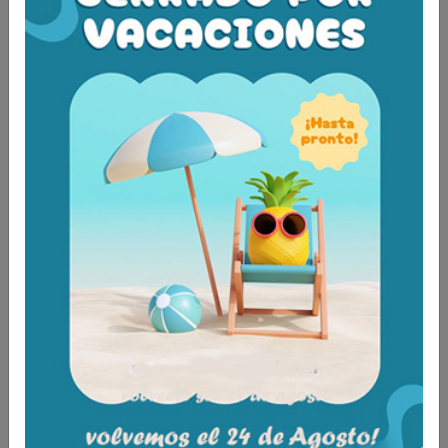
pegatinas amarillas de advertencia en los lados
aumentan la seguridad incluso en condiciones de
humedad o poca luz.
RECOMENDADO:
Recomendado para usuarios con silla de ruedas
manuales o eléctricas, andadores o scooters con
la finalidad de facilitar el paso frente a escalones
de forma segura.
MEDIDAS: 60 cm de profundidad X 81 cm de
anchura , altura 4,5 cm