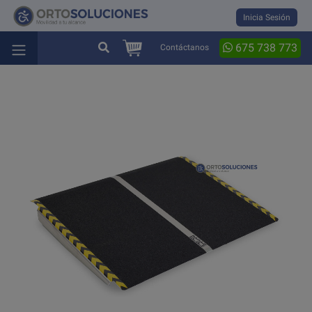
Inicia Sesión
675 738 773
Contáctanos