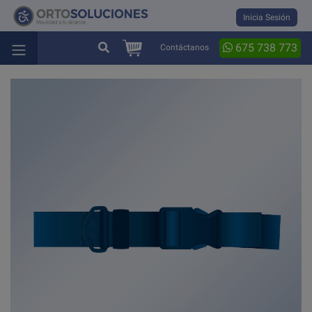
Inicia Sesión
675 738 773
Contáctanos