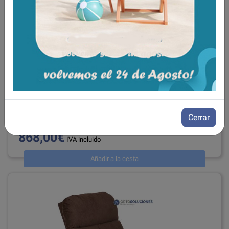
Cama con carro elevador Classic
ref: AD971F
Cerrar
868,00€
IVA incluido
Añadir a la cesta