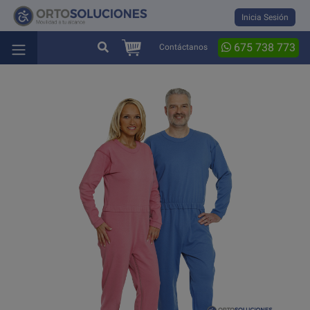
Inicia Sesión
675 738 773
Contáctanos