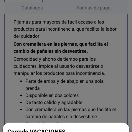
Catálogos
Formas de pago
Pijamas para mayores de fácil acceso a los
productos para incontinencia, que facilita la labor
del cuidador
Con cremallera en las piernas, que facilita el
cambio de pañales sin desvestirse.
Comodidad y ahorro de tiempo para los
cuidadores. Impide al usuario desvestirse o
manipular los productos para incontinencia.
Parte de arriba y de abajo en una sola
prenda
Disponible en dos colores
De tacto cálido y agradable
Con cremallera en las piernas que facilita el
cambio de pañales sin desvestirse
Comodidad y ahorro de tiempo
Impide al usuario desvestirse y el acceso a
Cerrado VACACIONES