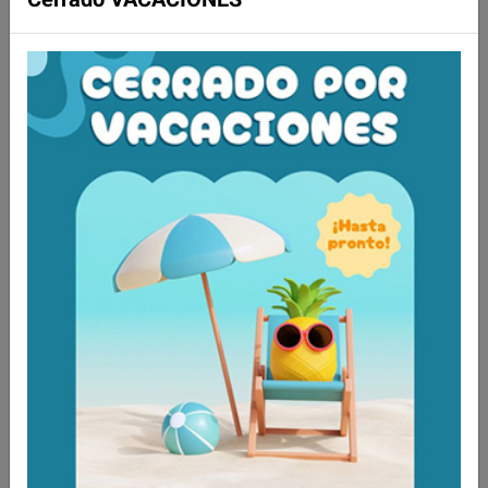
pañales, etc.
Tejidos de calidad (80% Algodón 20%
Polyester)
Tabla de medidas y modelos
MODELO
MANGA
COLOR
4080059S/M/L/XL
Corta
Salmón
4080060S/M/L/XL
Corta
Azul
4671060S/M/L/XL
Larga
Salmón
4671059S/M/L/XL
Larga
Azul
Aún no existen valoraciones para este