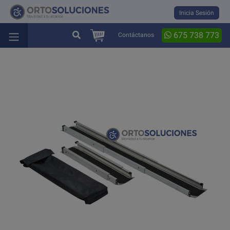
Inicia Sesión
675 738 773
Contáctanos