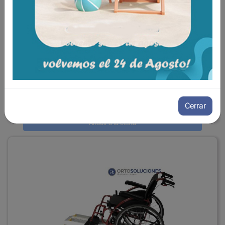
Doble rampas Telescópicas RT 150 cm
ref: RT1500
325,00€
IVA incluido
Cerrar
Añadir a la cesta