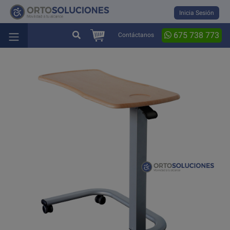
Inicia Sesión
675 738 773
Contáctanos