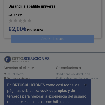
Barandilla abatible universal
ref: AD955
92,00€
IVA incluido
Añadir a la cesta
Atención al cliente
Ortosoluciones
93 870 34 26
Condiciones de devolución
De lunes a viernes
Política de privacidad y protección
10:00 - 14:00h - 15:00 - 19:00h
de datos
×
En
ORTOSOLUCIONES
como casi todas las
Contáctanos
Aviso legal
páginas web utiliza
cookies propias y de
C/ del Pont nº 17, 1A
Condiciones de compra
08520 Les Franqueses del Valles
Sobre nosotros
terceros
para mejorar la experiencia del usuario
BARCELONA
Política de cookies
mediante el análisis de sus hábitos de
Preguntas frecuentes