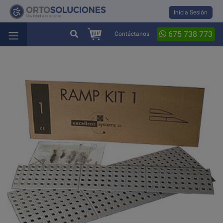
Inicia Sesión
675 738 773
Contáctanos