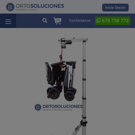
Inicia Sesión
675 738 773
Contáctanos