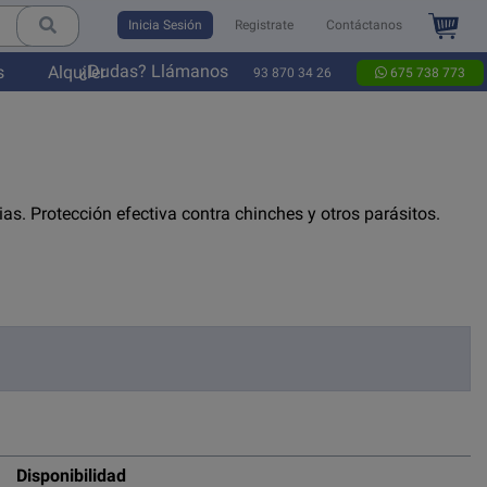
Inicia Sesión
Registrate
Contáctanos
¿Dudas? Llámanos
s
Alquiler
93 870 34 26
675 738 773
as. Protección efectiva contra chinches y otros parásitos.
Disponibilidad