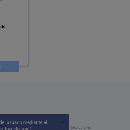
ldo
a
×
del usuario mediante el
© 2026 ortosoluciones
ón,
haz clic aquí