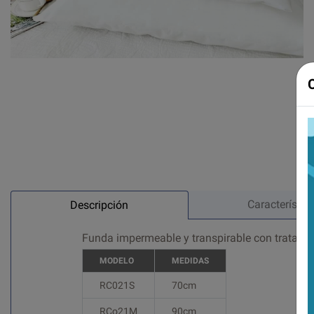
Característic
Descripción
Funda impermeable y transpirable con tratamien
MODELO
MEDIDAS
RC021S
70cm
RCo21M
90cm