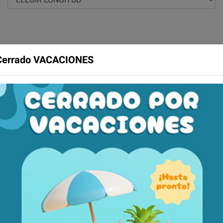
Cerrado VACACIONES
as
Ficha técnica
to antibacterias. Protección efectiva contra chinches y otros p