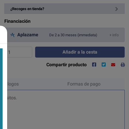
¿Recoges en tienda?
Financiación
Aplazame
De 2 a 30 meses (immediata)
+ info
Añadir a la cesta
Compartir producto
Catálogos
Formas de pago
arásitos.