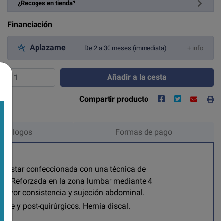
¿Recoges en tienda?
Financiación
Aplazame
De 2 a 30 meses (immediata)
+ info
Añadir a la cesta
Compartir producto
Catálogos
Formas de pago
al estar confeccionada con una técnica de
ente. Reforzada en la zona lumbar mediante 4
a mayor consistencia y sujeción abdominal.
pre y post-quirúrgicos. Hernia discal.