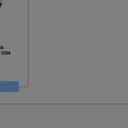
DA
 CON
a