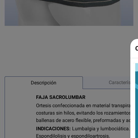
Característic
Descripción
FAJA SACROLUMBAR
Ortesis confeccionada en material transpirabl
costuras sin hilos, evitando los rozamientos m
ballenas de acero flexible, preformadas y adap
INDICACIONES:
Lumbalgia y lumbociática. Proc
Espondilolisis y espondiloartrosis.