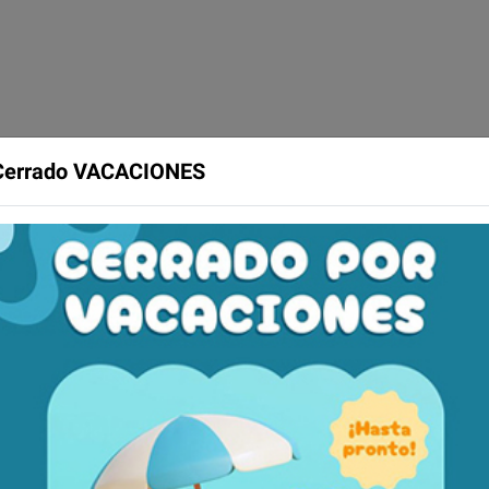
Cerrado VACACIONES
as
Ficha técnica
e multibanda, el cual nos proporciona una compresión uniforme 
olestos y la pérdida de compresión sobre la superficie del paci
tables. En su cara anterior incluye 2 ballenas flexibles para un
esos degenerativos. Atonía y debilidad muscular. Tratamientos 