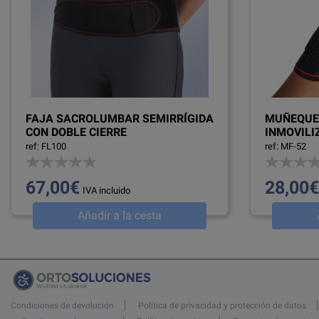
FAJA SACROLUMBAR SEMIRRÍGIDA
MUÑEQUE
CON DOBLE CIERRE
INMOVILI
FERULA 
ref: FL100
ref: MF-52
67,00€
28,00€
IVA incluido
Añadir a la cesta
Condiciones de devolución
Política de privacidad y protección de datos