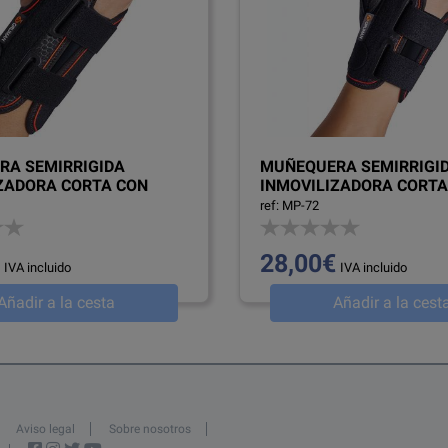
RA SEMIRRIGIDA
MUÑEQUERA SEMIRRIGI
ZADORA CORTA CON
INMOVILIZADORA CORTA
PALMAR
FERULA DE PULGAR
ref: MP-72
28,00€
IVA incluido
IVA incluido
Añadir a la cesta
Añadir a la cest
Aviso legal
Sobre nosotros