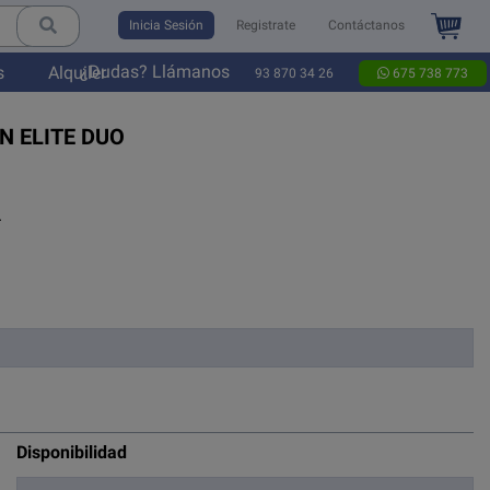
Inicia Sesión
Registrate
Contáctanos
¿Dudas? Llámanos
s
Alquiler
93 870 34 26
675 738 773
N ELITE DUO
.
Disponibilidad