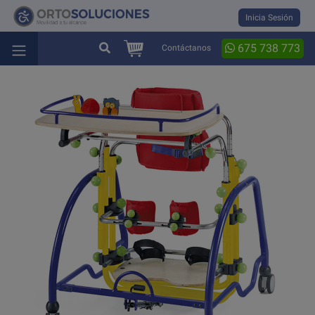
Inicia Sesión
675 738 773
Contáctanos