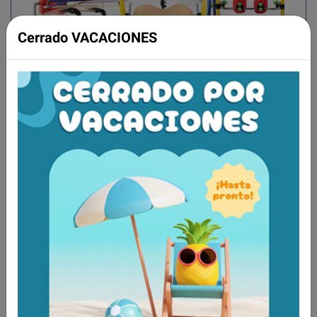
Cerrado VACACIONES
DONDOLINO está formado por:
-Mesa desmontable de madera contrachapada.
Regulable en altura, profundidad e inclinación
-Chasis regulable en inclinación.
-Soporte de rodillas regulables en profundidad,
anchura, en sentido de rotación y en altura.
-Soporte de talones regulables en profundidad y
en anchura.
-Base de madera contrachapada, regulable en
altura.
-Soporte pélvico regulable en altura, en sentido
antero-posterior y en circunferencia con velcro.
-Soporte axilar (solo para las medidas 2-3)
regulable en altura, en sentido antero-posterior y
en circunferencia con velcro