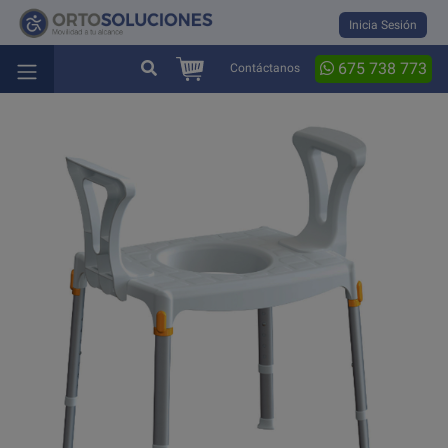
Inicia Sesión
675 738 773
Contáctanos