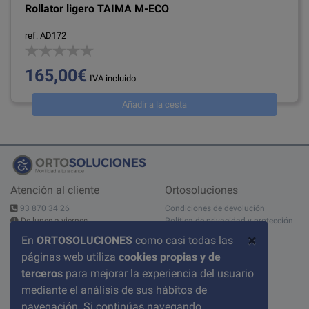
Rollator ligero TAIMA M-ECO
ref: AD172
165,00€
IVA incluido
Añadir a la cesta
Atención al cliente
Ortosoluciones
93 870 34 26
Condiciones de devolución
De lunes a viernes
Política de privacidad y protección
10:00 - 14:00h - 15:00 - 19:00h
de datos
×
En
ORTOSOLUCIONES
como casi todas las
Contáctanos
Aviso legal
páginas web utiliza
cookies propias y de
C/ del Pont nº 17, 1A
Sobre nosotros
08520 Les Franqueses del Valles
Condiciones de compra
terceros
para mejorar la experiencia del usuario
BARCELONA
Política de cookies
mediante el análisis de sus hábitos de
Preguntas frecuentes
navegación. Si continúas navegando,