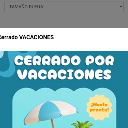
Cerrado VACACIONES
Características
Ficha técnica
ales. PRECIO AL PAR.
topropulsables se ponen fácilmente y evita daños de los dedos en los radio