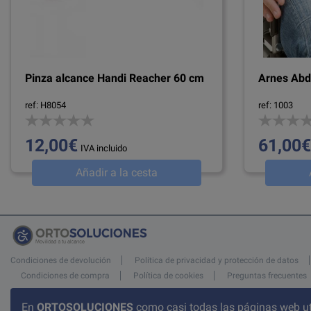
Pinza alcance Handi Reacher 60 cm
Arnes Abd
ref: H8054
ref: 1003
12,00€
61,00€
IVA incluido
Añadir a la cesta
Condiciones de devolución
Política de privacidad y protección de datos
Condiciones de compra
Política de cookies
Preguntas frecuentes
Atención al cliente
En
ORTOSOLUCIONES
como casi todas las páginas web ut