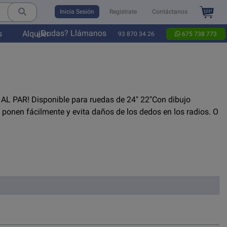
Inicia Sesión
Registrate
Contáctanos
¿Dudas? Llámanos
s
Alquiler
93 870 34 26
675 738 773
 AL PAR! Disponible para ruedas de 24" 22"Con dibujo
ponen fácilmente y evita daños de los dedos en los radios. O