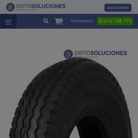
Inicia Sesión
675 738 773
Contáctanos