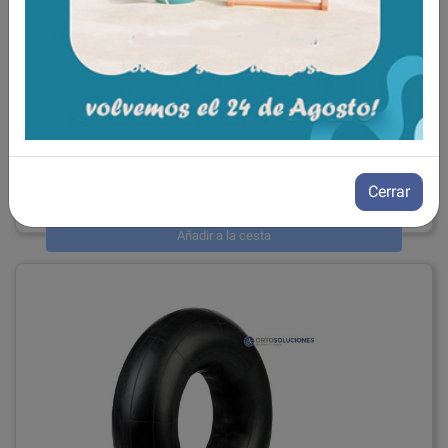
4.10"-3.50"-6" cubierta sillas
ref: 206063
40,00€
Cerrar
IVA incluido
Añadir a la cesta