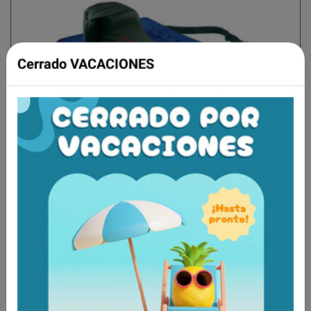
Cerrado VACACIONES
Tabla de medidas y modelos
PESO MÁXIMO DE
MODELO
MEDIDAS
CARGA
42 x 42
C11A
100 kg
cm