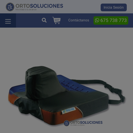
Inicia Sesión
675 738 773
Contáctanos