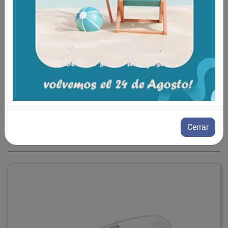
45 x 42
C11B
110 kg
cm
Aún no existen valoraciones para este
producto.
Cerrar
Tambien te recomendamos