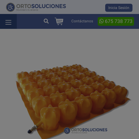
Inicia Sesión
675 738 773
Contáctanos