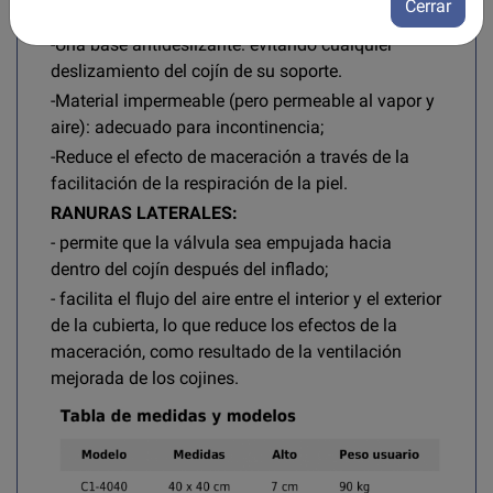
Cerrar
LA FUNDA
-Una base antideslizante: evitando cualquier
deslizamiento del cojín de su soporte.
-Material impermeable (pero permeable al vapor y
aire): adecuado para incontinencia;
-Reduce el efecto de maceración a través de la
facilitación de la respiración de la piel.
RANURAS LATERALES:
- permite que la válvula sea empujada hacia
dentro del cojín después del inflado;
- facilita el flujo del aire entre el interior y el exterior
de la cubierta, lo que reduce los efectos de la
maceración, como resultado de la ventilación
mejorada de los cojines.