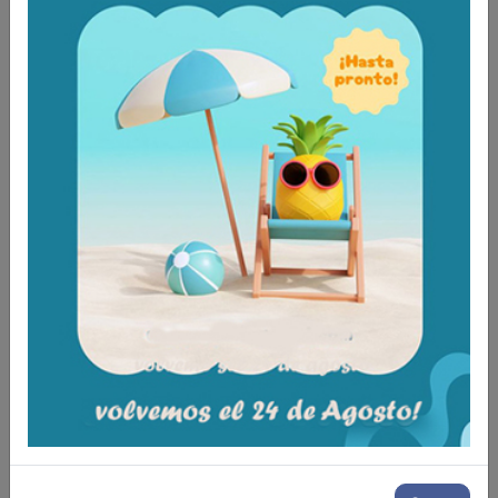
efectiva de los valores de presión transcutánea
(según lo medido a través de dispositivos 3D de
imagenología de presiones) en las áreas de los
glúteos con poca o ninguna contrapresión.
Se adapta a todos los tipos de anatomía,
particularmente como un resultado de su canal de
ventilación de aire interno, permitiendo que el cojín
se ajuste rápidamente a la morfología del
paciente y protegiendo contra la ruptura del tejido
Es una solución efectiva en la prevención de las
úlceras por presión en áreas de alto riesgo y
ayuda en la curación de úlceras formadas
previamente.
Es igualmente efectivo como un arma contra los
efectos de maceración, fricción y ruptura como
resultado de:
- mayor aireación en las áreas en riesgo;
- reducción de la deformación del tejido.