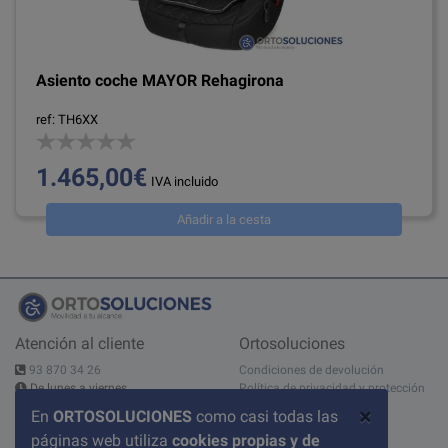
Asiento coche MAYOR Rehagirona
ref: TH6XX
1.465,00€
IVA incluido
Añadir a la cesta
Atención al cliente
Ortosoluciones
93 870 34 26
Condiciones de devolución
De lunes a viernes
Política de privacidad y protección
10:00 - 14:00h - 15:00 - 19:00h
de datos
×
En
ORTOSOLUCIONES
como casi todas las
Contáctanos
Aviso legal
páginas web utiliza
cookies propias y de
C/ del Pont nº 17, 1A
Sobre nosotros