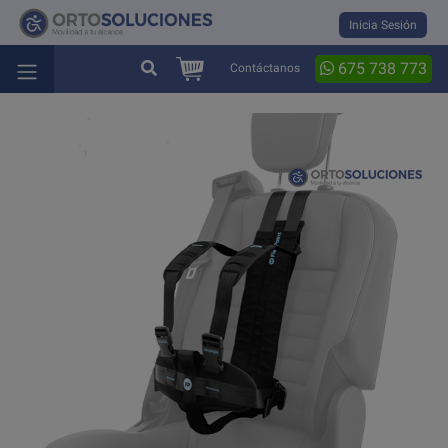
Inicia Sesión
675 738 773
Contáctanos