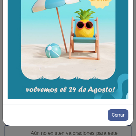
Instalable tanto en el asiento delantero como en el tr
Fácil montaje sin herramientas
Regulable en altura
Debe utilizarse siempre conjuntamente con el cintur
Se puede utilizar con un alzador o en transportes púb
Modelos y tallas
AK-FP-44-S Cinturón Belticar - Talla S (usuario
AK-FP-44-M Cinturón Belticar - Talla M (usuario
AK-FP-44-L Cinturón Belticar - Talla L (usuarios
Cerrar
Aún no existen valoraciones para este