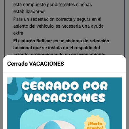
está compuesto por diferentes cinchas
estabilizadoras.
Para un sedestación correcta y segura en el
asiento del vehículo, es necesaria una ayuda
extra.
El cinturón Belticar es un sistema de retención
adicional que se instala en el respaldo del
asiento, proporcionando un posicionamiento
seguro para niños y adultos con discapacidad.
Cerrado VACACIONES
De este modo se evitan lesiones en trayectos con
muchas curvas o en maniobras bruscas de
frenado
Caract. y Espec.
El sistema Belticar consiste en un arnés de hombros 
El asiento y respaldo del vehículo deben tener espacio