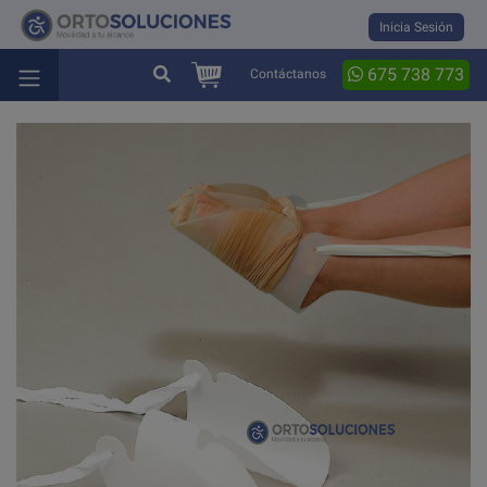
Inicia Sesión
675 738 773
Contáctanos