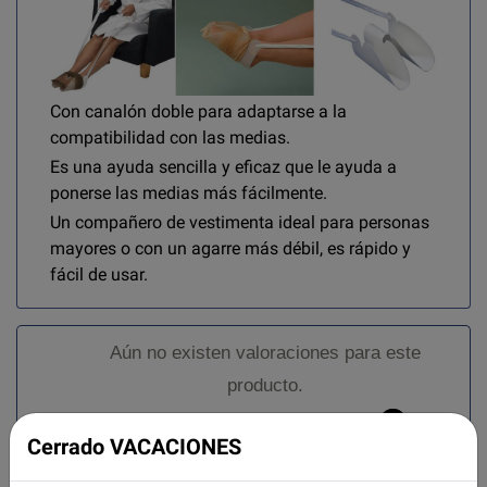
Con canalón doble para adaptarse a la
compatibilidad con las medias.
Es una ayuda sencilla y eficaz que le ayuda a
ponerse las medias más fácilmente.
Un compañero de vestimenta ideal para personas
mayores o con un agarre más débil, es rápido y
fácil de usar.
Aún no existen valoraciones para este
producto.
Cerrado VACACIONES