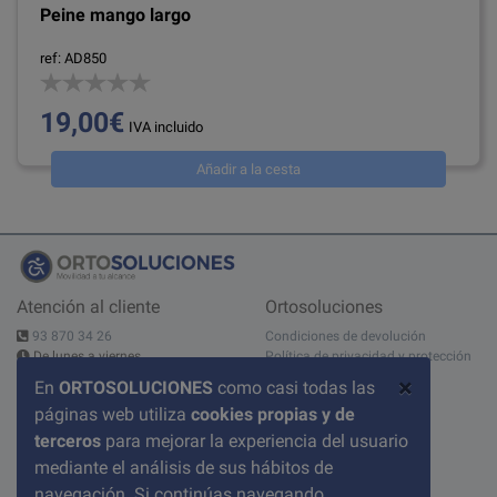
Peine mango largo
ref: AD850
19,00€
IVA incluido
Añadir a la cesta
Atención al cliente
Ortosoluciones
93 870 34 26
Condiciones de devolución
De lunes a viernes
Política de privacidad y protección
10:00 - 14:00h - 15:00 - 19:00h
de datos
×
En
ORTOSOLUCIONES
como casi todas las
Contáctanos
Aviso legal
páginas web utiliza
cookies propias y de
C/ del Pont nº 17, 1A
Condiciones de compra
08520 Les Franqueses del Valles
Sobre nosotros
terceros
para mejorar la experiencia del usuario
BARCELONA
Política de cookies
mediante el análisis de sus hábitos de
Preguntas frecuentes
navegación. Si continúas navegando,