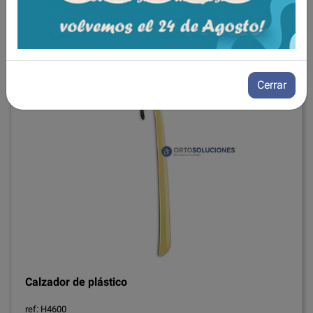
10,00€
IVA incluido
Añadir a la cesta
Cerrar
Calzador de plástico
ref: H4600