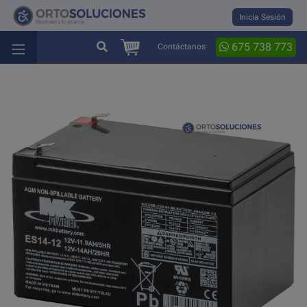
Inicia Sesión
675 738 773
Contáctanos