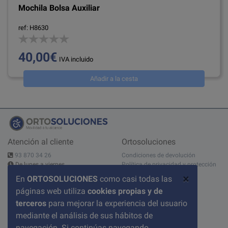
Mochila Bolsa Auxiliar
ref: H8630
40,00€
IVA incluido
Añadir a la cesta
Atención al cliente
Ortosoluciones
93 870 34 26
Condiciones de devolución
De lunes a viernes
Política de privacidad y protección
10:00 - 14:00h - 15:00 - 19:00h
de datos
×
En
ORTOSOLUCIONES
como casi todas las
Contáctanos
Aviso legal
páginas web utiliza
cookies propias y de
C/ del Pont nº 17, 1A
Sobre nosotros
08520 Les Franqueses del Valles
Condiciones de compra
terceros
para mejorar la experiencia del usuario
BARCELONA
Política de cookies
mediante el análisis de sus hábitos de
Preguntas frecuentes
navegación. Si continúas navegando,