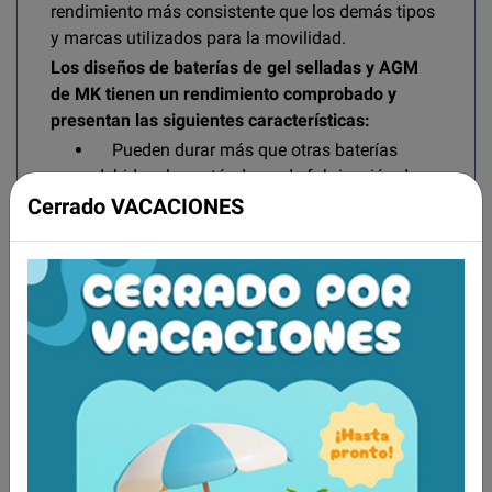
rendimiento más consistente que los demás tipos
y marcas utilizados para la movilidad.
Los diseños de baterías de gel selladas y AGM
de MK tienen un rendimiento comprobado y
presentan las siguientes características:
Pueden durar más que otras baterías
debido a los estándares de fabricación de
alta calidad.
Cerrado VACACIONES
Están aprobadas por las normas de la A-
67 DOT/FAA-IATA para el transporte aéreo y
público.
No necesitan descargarse por completo
antes de recargarlas.
No desarrollan una “memoria” que limite
su recarga.
No se descargan automáticamente si se
colocan sobre hormigón.
Aunque las baterías AGM no tienen el mismo