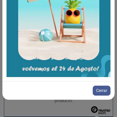
rendimiento respecto del ciclo de vida que
nuestras baterías de gel, ofrecen un menor costo
inicial y proporcionan funciones suficientes para
satisfacer las necesidades menos críticas de
ciertas aplicaciones de movilidad de menor
exigencia.
Para un uso diario considerable y aplicaciones de
rehabilitación tradicionales, es muy recomendable
seguir utilizando las baterías de gel de alto
rendimiento.*Puede que la imagen publicada no
corresponda exactamente con el modelo actual
del fabricante.
Cerrar
Aún no existen valoraciones para este
producto.