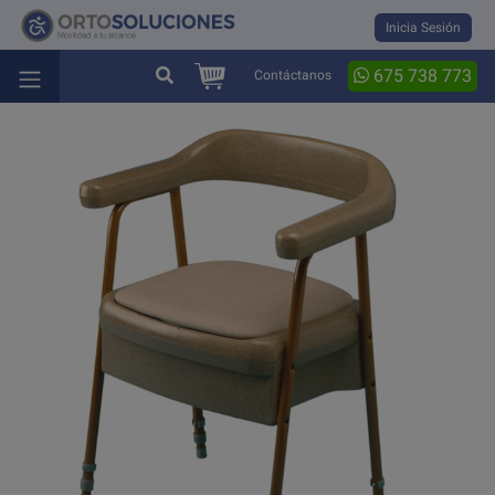
Inicia Sesión
675 738 773
Contáctanos