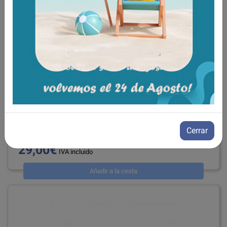
Esponja curvada para la espalda
ref: AD852L
Cerrar
29,00€
IVA incluido
Añadir a la cesta