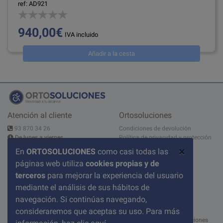
ref: AD921
940,00€
IVA incluido
Añadir a la cesta
Atención al cliente
Ortosoluciones
93 870 34 26
Condiciones de devolución
De lunes a viernes
Política de privacidad y protección
10:00 - 14:00h - 15:00 - 19:00h
de datos
×
En
ORTOSOLUCIONES
como casi todas las
Contáctanos
Aviso legal
páginas web utiliza
cookies propias y de
C/ del Pont nº 17, 1A
Condiciones de compra
08520 Les Franqueses del Valles
Sobre nosotros
terceros
para mejorar la experiencia del usuario
BARCELONA
Política de cookies
mediante el análisis de sus hábitos de
Preguntas frecuentes
navegación. Si continúas navegando,
consideraremos que aceptas su uso. Para más
© 2026 ortosoluciones