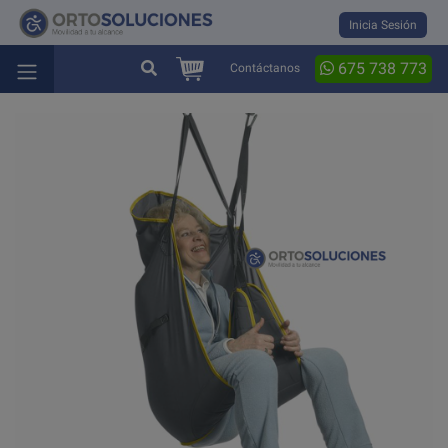
Inicia Sesión
675 738 773
Contáctanos