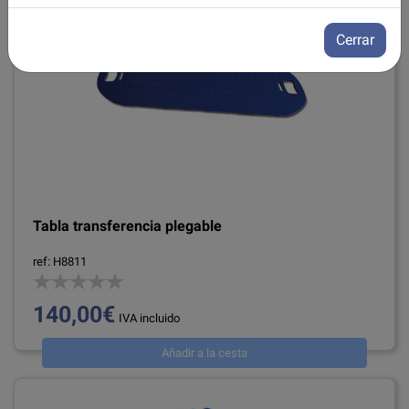
Cerrar
Tabla transferencia plegable
ref: H8811
140,00€
IVA incluido
Añadir a la cesta