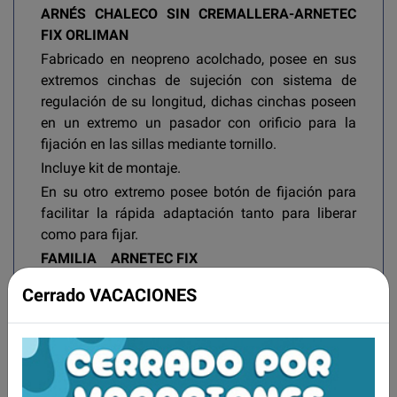
ARNÉS CHALECO SIN CREMALLERA-ARNETEC
FIX ORLIMAN
Fabricado en neopreno acolchado, posee en sus
extremos cinchas de sujeción con sistema de
regulación de su longitud, dichas cinchas poseen
en un extremo un pasador con orificio para la
fijación en las sillas mediante tornillo.
Incluye kit de montaje.
En su otro extremo posee botón de fijación para
facilitar la rápida adaptación tanto para liberar
como para fijar.
FAMILIA ARNETEC FIX
INDICACIONES
Cerrado VACACIONES
El correcto posicionamiento incrementa la
funcionalidad del paciente, especialmente cuando
la sedestación ocurre en un asiento de movilidad.
Los constantes desplazamientos del centro de
gravedad cuando el paciente es movilizado en