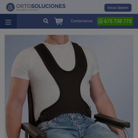
Inicia Sesión
675 738 773
Contáctanos