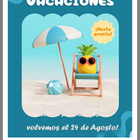
una silla de ruedas producen inestabilidades
siendo preciso equilibrar el esqueleto.
TALLAS
0 (niño) 1 2 3
CM
23-27 28-32 33-41 41-48
Aún no existen valoraciones para este
producto.
Tambien te recomendamos