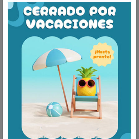
DATOS TÉCNICOS:
Anchura entre puños: 39 cm
Anchura total: 66-70 cm
Profundidad: 62-74 cm
Altura regulable : 62-82 cm
Medidas embalaje: 66x19x75 cm
Peso máximo usuario: 80 Kg.
Peso andador: 10 Kg.
Aún no existen valoraciones para este
producto.
Tambien te recomendamos