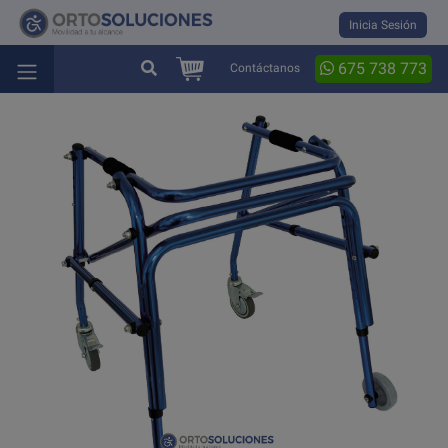
Inicia Sesión
675 738 773
Contáctanos