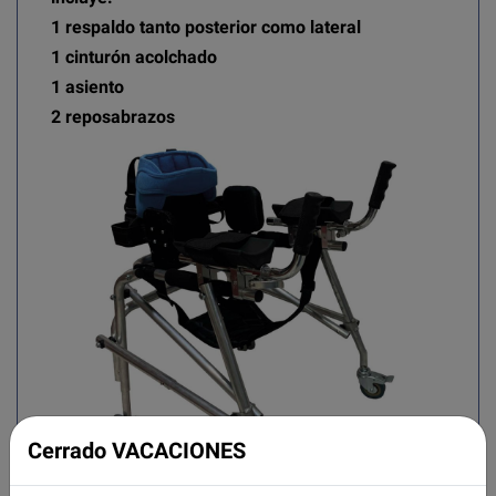
1 respaldo tanto posterior como lateral
1 cinturón acolchado
1 asiento
2 reposabrazos
Cerrado VACACIONES