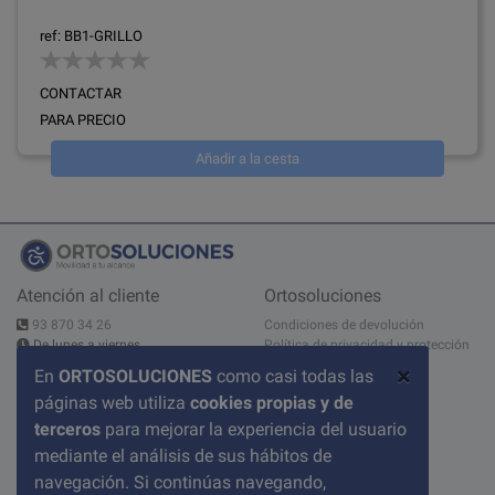
ref: BB1-GRILLO
CONTACTAR
PARA PRECIO
Añadir a la cesta
Atención al cliente
Ortosoluciones
93 870 34 26
Condiciones de devolución
De lunes a viernes
Política de privacidad y protección
10:00 - 14:00h - 15:00 - 19:00h
de datos
×
En
ORTOSOLUCIONES
como casi todas las
Contáctanos
Aviso legal
páginas web utiliza
cookies propias y de
C/ del Pont nº 17, 1A
Sobre nosotros
08520 Les Franqueses del Valles
Condiciones de compra
terceros
para mejorar la experiencia del usuario
BARCELONA
Política de cookies
mediante el análisis de sus hábitos de
Preguntas frecuentes
navegación. Si continúas navegando,