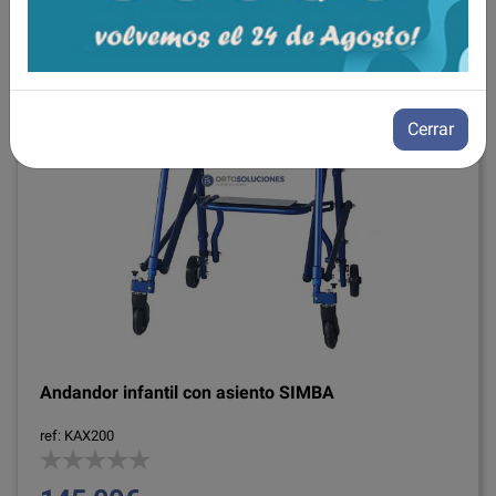
Cerrar
Andandor infantil con asiento SIMBA
ref: KAX200