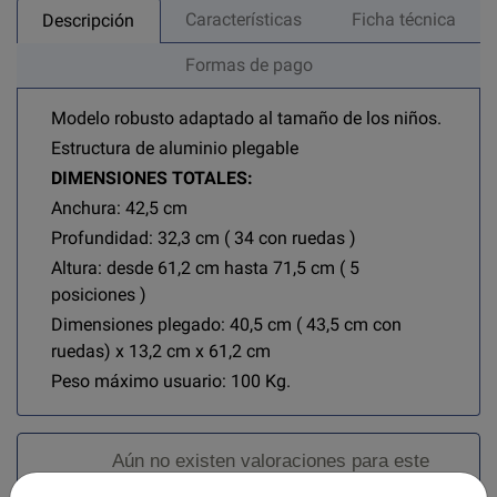
Características
Ficha técnica
Descripción
Formas de pago
Modelo robusto adaptado al tamaño de los niños.
Estructura de aluminio plegable
DIMENSIONES TOTALES:
Anchura: 42,5 cm
Profundidad: 32,3 cm ( 34 con ruedas )
Altura: desde 61,2 cm hasta 71,5 cm ( 5
posiciones )
Dimensiones plegado: 40,5 cm ( 43,5 cm con
ruedas) x 13,2 cm x 61,2 cm
Peso máximo usuario: 100 Kg.
Aún no existen valoraciones para este
producto.