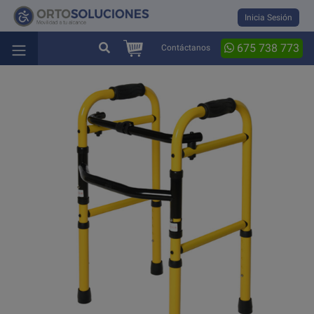
Inicia Sesión
675 738 773
Contáctanos