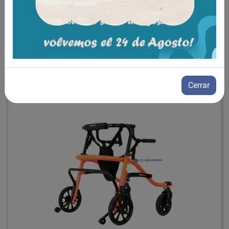
Andador postural infantil BIRILLO
ref: bg1-1XX
695,00€
IVA incluido
Añadir a la cesta
Cerrar