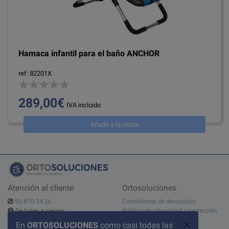
Hamaca infantil para el baño ANCHOR
ref: 82201X
289,00€
IVA incluido
Añadir a la cesta
Atención al cliente
Ortosoluciones
93 870 34 26
Condiciones de devolución
De lunes a viernes
Política de privacidad y protección
10:00 - 14:00h - 15:00 - 19:00h
de datos
×
En
ORTOSOLUCIONES
como casi todas las