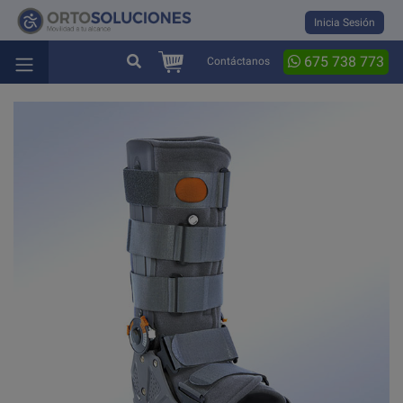
Inicia Sesión
675 738 773
Contáctanos