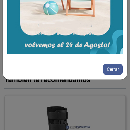
tobillo.
Heridas en el pie incluyendo las post-
quirúrgicas.
Tendinitis de Aquiles.
Fracturas no
desplazadas de la porción distal de la tibia.
Aún no existen valoraciones para este
producto.
Cerrar
Tambien te recomendamos