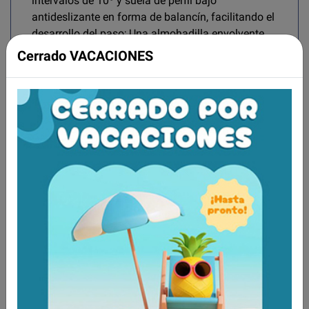
intervalos de 10º y suela de perfil bajo
antideslizante en forma de balancín, facilitando el
desarrollo del paso; Una almohadilla envolvente
de material transpirable para pierna, tobillo y pie,
Cerrado VACACIONES
con una bolsa de aire (con bomba de inflado y
válvula reguladora) que optimiza la superficie de
contacto con el miembro para una mayor eficacia
en el efecto de contención; Cinchas de sujeción
para completar la adaptación del miembro a la
órtesis, inmovilizando el mismo.
Se suministra con
almohadillas protectoras y dos placas de
protección (tibial – anterior y de pantorrilla -
posterior).
Color: negro
EFECTOS:
Inmovilización de la articulación incluyendo
tobillo, pie y pantorrilla. Requerimiento a ángulos
específicos de flexión plantar o dorsal.
INDICACIONES:
Esguinces y lesiones ligamentosas del